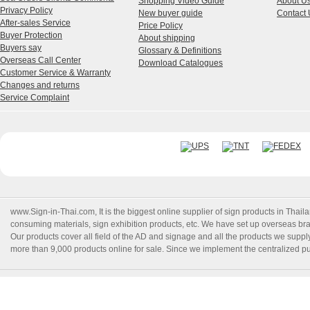
Shopping Video Guide
About U
Privacy Policy
New buyer guide
Contact 
After-sales Service
Price Policy
Buyer Protection
About shipping
Buyers say
Glossary & Definitions
Overseas Call Center
Download Catalogues
Customer Service & Warranty
Changes and returns
Service Complaint
www.Sign-in-Thai.com
, It is the biggest online supplier of sign products in Th
consuming materials, sign exhibition products, etc. We have set up overseas branc
Our products cover all field of the AD and signage and all the products we suppl
more than 9,000 products online for sale. Since we implement the centralized pur