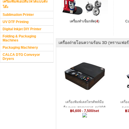
เครื่องพิมพ์เอปสันโฟโต้แบบตั้ง
โต๊ะ
Sublimation Printer
เครื่องทำเข็มกลัด
(
4
)
C
UV DTF Printing
Digital Inkjet DIY Printer
Folding & Packaging
Machines
เครื่องถ่ายโอนความร้อน 3D (ทรานเฟอร์
Packaging Machinery
CALCA DTG Conveyor
Dryers
เครื่องพิมพ์เคสโทรศัพท์มือ
เครื่
ถือ,ระบบ สูญญากาศ ,รูป3มิติ
ระบบ
฿6,600 - 7,500/set
฿1
ขนาดเล็ก, น้ำหนักเบา สำหรับ
มัติ
ใช้พิมพ์รูปภาพ ลงบน เคส
โทรศัพท์มือถือ ---3D
Sublimation Vacuum Heat