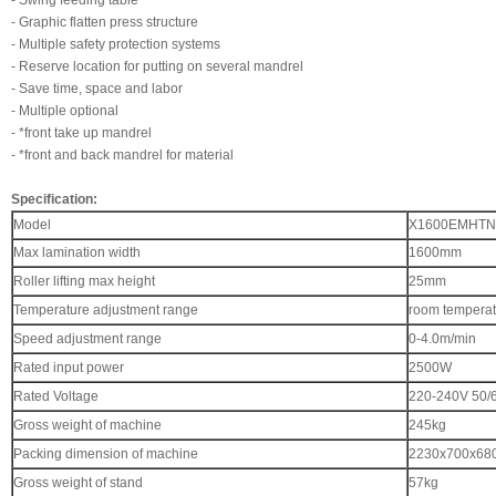
- Swing feeding table
- Graphic flatten press structure
- Multiple safety protection systems
- Reserve location for putting on several mandrel
- Save time, space and labor
- Multiple optional
- *front take up mandrel
- *front and back mandrel for material
Specification:
Model
X1600EMHTN
Max lamination width
1600mm
Roller lifting max height
25mm
Temperature adjustment range
room tempera
Speed adjustment range
0-4.0m/min
Rated input power
2500W
Rated Voltage
220-240V 50/
Gross weight of machine
245kg
Packing dimension of machine
2230x700x6
Gross weight of stand
57kg