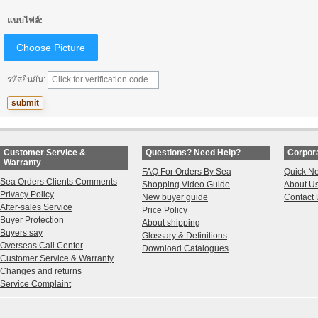
แนบไฟล์:
Choose Picture
รหัสยืนยัน:
Customer Service &
Questions? Need Help?
Corpora
Warranty
FAQ For Orders By Sea
Quick N
Sea Orders Clients Comments
Shopping Video Guide
About U
Privacy Policy
New buyer guide
Contact 
After-sales Service
Price Policy
Buyer Protection
About shipping
Buyers say
Glossary & Definitions
Overseas Call Center
Download Catalogues
Customer Service & Warranty
Changes and returns
Service Complaint