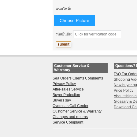
แนบไฟล์:
Choose Picture
รหัสยืนยัน:
Customer Service &
Questions? 
Warranty
FAQ For Orde
Sea Orders Clients Comments
Shopping Vid
Privacy Policy
New buyer gu
After-sales Service
Price Policy
Buyer Protection
About shippi
Buyers say
Glossary & De
Overseas Call Center
Download Ca
Customer Service & Warranty
Changes and returns
Service Complaint