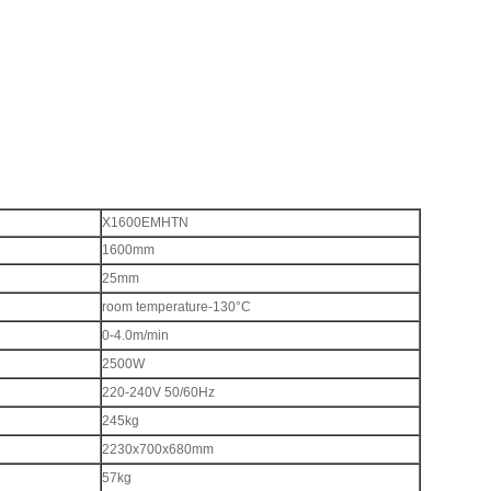
X1600EMHTN
1600mm
25mm
room temperature-130°C
0-4.0m/min
2500W
220-240V 50/60Hz
245kg
2230x700x680mm
57kg