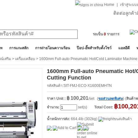
Home
|
เข้าสู่ระบ
ติดต่อลูกค้
รถเข็น
0
รายการ
็ท
การแกะสลัก
การถ่ายโอนความร้อน
ป๊อป-อั๊พสำหรับตั้งโชว์
แอลอีดี
ณ์เสริม
>
เครื่องเคลือบ
> 1600mm Full-auto Pneumatic Hot/Cold Laminator Machine w
1600mm Full-auto Pneumatic Hot/
Cutting Function
รหัสสินค้า:SIT-FMJ-ECO-X1600EMHTN
฿
100,201
ราคา Unit :
/set (
ขอส่วนลดพิเศษ
) (
สินค้าพ
฿
100,20
จำนวน:
set(s)
Total Cost:
น้ำหนักการส่ง:
664.4lb (302kg)
ขนส่งสินค้า