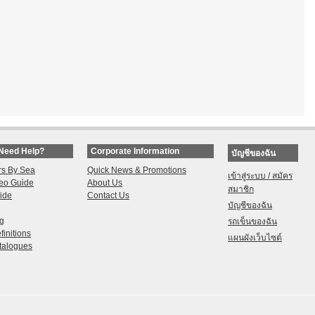
Need Help?
Corporate Information
บัญชีของฉัน
rs By Sea
Quick News & Promotions
เข้าสู่ระบบ / สมัคร
eo Guide
About Us
สมาชิก
ide
Contact Us
บัญชีของฉัน
ng
รถเข็นของฉัน
finitions
แผนผังเว็บไซต์
talogues