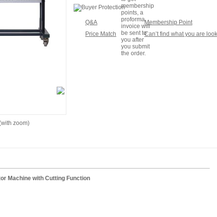
Q&A
Membership Point
Price Match
Can’t find what you are look
(with zoom)
r Machine with Cutting Function