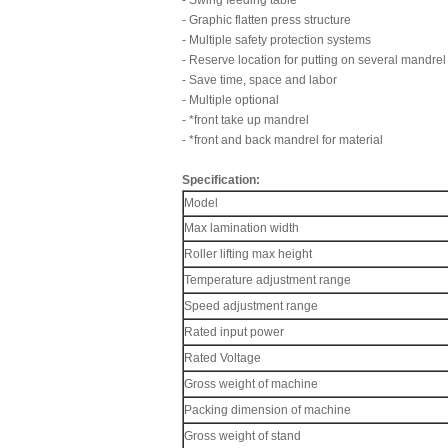
- Swing feeding table
- Graphic flatten press structure
- Multiple safety protection systems
- Reserve location for putting on several mandrel
- Save time, space and labor
- Multiple optional
- *front take up mandrel
- *front and back mandrel for material
Specification:
Model
Max lamination width
Roller lifting max height
Temperature adjustment range
Speed adjustment range
Rated input power
Rated Voltage
Gross weight of machine
Packing dimension of machine
Gross weight of stand