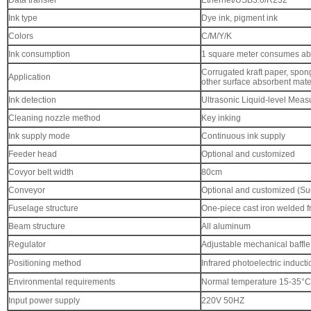
Data transfer
Ethernet/USB3.0/R232
Ink type
Dye ink, pigment ink
Colors
C/M/Y/K
Ink consumption
1 square meter consumes abo
Corrugated kraft paper, spong
Application
other surface absorbent mate
Ink detection
Ultrasonic Liquid-level Mea
Cleaning nozzle method
Key inking
Ink supply mode
Continuous ink supply
Feeder head
Optional and customized
Covyor belt width
80cm
Conveyor
Optional and customized (Suc
Fuselage structure
One-piece cast iron welded 
Beam structure
All aluminum
Regulator
Adjustable mechanical baffle 
Positioning method
Infrared photoelectric inducti
Environmental requirements
Normal temperature 15-35°C
Input power supply
220V 50HZ