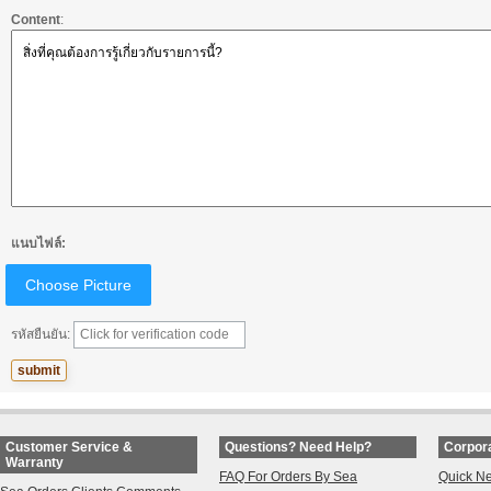
Content
:
แนบไฟล์:
Choose Picture
รหัสยืนยัน:
Customer Service &
Questions? Need Help?
Corpora
Warranty
FAQ For Orders By Sea
Quick N