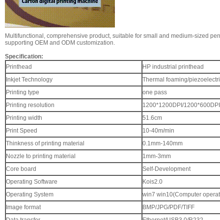
Multifunctional, comprehensive product, suitable for small and medium-sized per
supporting OEM and ODM customization.
Specification:
Printhead
HP industrial printhead
Inkjet Technology
Thermal foaming/piezoelectr
Printing type
one pass
Printing resolution
1200*1200DPI/1200*600DPI
Printing width
51.6cm
Print Speed
10-40m/min
Thinkness of printing material
0.1mm-140mm
Nozzle to printing material
1mm-3mm
Core board
Self-Development
Operating Software
Kois2.0
Operating System
win7 win10(Computer operat
Image format
BMP/JPG/PDF/TIFF