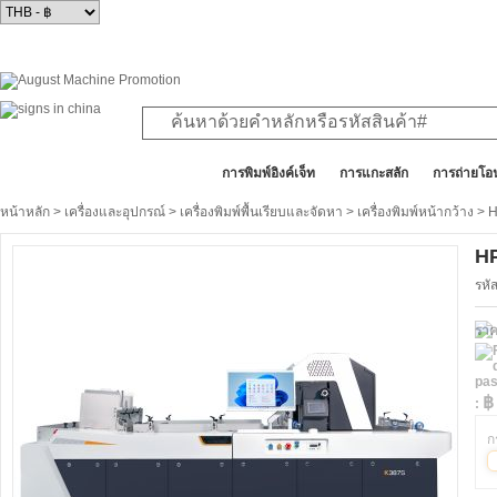
สินค้าทั้งหมด
การพิมพ์อิงค์เจ็ท
การแกะสลัก
การถ่ายโอ
หน้าหลัก
>
เครื่องและอุปกรณ์
>
เครื่องพิมพ์พื้นเรียบและจัดหา
>
เครื่องพิมพ์หน้ากว้าง
> H
HP
รหั
รา
฿
:
ก