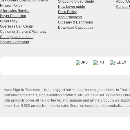
Sea Orders Clients Comments
Shopping Video Guide
About U
Privacy Policy
New buyer guide
Contact 
After-sales Service
Price Policy
Buyer Protection
About shipping
Buyers say
Glossary & Definitions
Overseas Call Center
Download Catalogues
Customer Service & Warranty
Changes and returns
Service Complaint
www.Sign-in-Thai.com
, It is the biggest online supplier of sign products in Th
consuming materials, sign exhibition products, etc. We have set up overseas branc
Our products cover all field of the AD and signage and all the products we suppl
more than 9,000 products online for sale. Since we implement the centralized pur