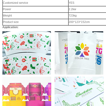
Customized service
YES
Power
2.2kw
Weight
723kg
Product size
200*123*152cm
Application: