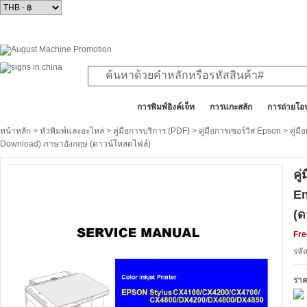
สินค้าทั้งหมด
การพิมพ์อิงค์เจ็ท
การแกะสลัก
การถ่ายโอ
หน้าหลัก
>
หัวพิมพ์และอะไหล่
>
คู่มือการบริการ (PDF)
>
คู่มือการเซอร์วิส Epson
> คู่ม
Download) ภาษาอังกฤษ (ดาวน์โหลดไฟล์)
คู
En
(ด
Fre
รหั
ราค