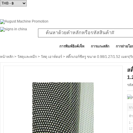
สินค้าทั้งหมด
การพิมพ์อิงค์เจ็ท
การแกะสลัก
การถ่ายโอ
หน้าหลัก
>
วัสดุและหมึก
>
วัสดุ เอาท์ดอร์
> สติ๊กเกอร์ซีทรู ขนาด 0.98/1.27/1.52 เมตร(
สต
1.
รหั
ราค
รา
จำ
1 -
12