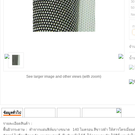
30
50
Ne
ก
จำ
น้ำ
See larger image and other views (with zoom)
ข้อมูลทั่วไป
รายละเอียดเพิ่มเติ
ความคิดเห็น
Transaction History
รายละเอียดสินค้า：
พื้นผิวกระดาษ： ทำจากแผ่นฟิล์มบางขนาด 140 ไมครอน สีขาว/ดำ ให้สารโครเมี่ยม