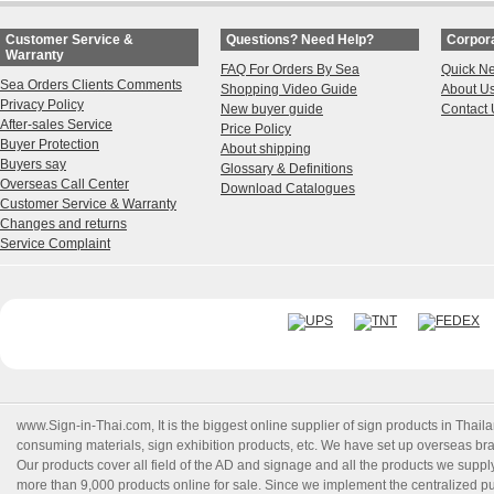
Customer Service &
Questions? Need Help?
Corpora
Warranty
FAQ For Orders By Sea
Quick N
Sea Orders Clients Comments
Shopping Video Guide
About U
Privacy Policy
New buyer guide
Contact 
After-sales Service
Price Policy
Buyer Protection
About shipping
Buyers say
Glossary & Definitions
Overseas Call Center
Download Catalogues
Customer Service & Warranty
Changes and returns
Service Complaint
www.Sign-in-Thai.com
, It is the biggest online supplier of sign products in Th
consuming materials, sign exhibition products, etc. We have set up overseas branc
Our products cover all field of the AD and signage and all the products we suppl
more than 9,000 products online for sale. Since we implement the centralized pur