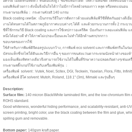
อัศรรย์ ไม่ยืดหรือหดตัว ทนต่อแสงยูวี ซึมซับหมึกได้ดี ให้ความคมชัด ให้สีที่แม่นยำในก
แผ่นฟิล์มด้วยกาว ดังนั้นจึงมั่นใจได้ว่าไม่มีการไหลย้วยของกาว หลุด หรือหดแน่นอน
กระดาษรองฟิล์ม： กระดาษKraft 140 แกรม
Black coating เทคนิค: เป็นกรรมวิธีในการติดกาวด้วยแผ่นฟิล์มพีวีซีที่ติดกันอย่างดีเยี
งานได้ทนทานได้ในสภาพภูมิอากาศแบบต่างๆ ได้ดี และด้วยกระบวนการทั้ง 2 กระบวนการ
ซีที่ใช้กรรมวิธี Black coating และการใช้เทปกาวอะครีลิค ป้องกันกาวเลอะแผ่นฟิล์ม 
หนึ่งได้อย่างดี ทำให้ภาพไม่เปรอะเปื้อนและไม่ทำให้อีกด้านสกปรกกาว
ขอบเขตของการใช้:
ใช้สำหรับการพิมพ์ดิจิตอลรูปแบบกว้าง, การพิมพ์ eco solvent และการพิมพ์สกรีนใน
บัสรถแท็กซี่รถไฟใต้ดินและวิธีการอื่น ๆ ของการขนส่งแว่นตากระจกผนังหน้าต่างของห้า
มองเห็นเพียงทิศทางเดียวจึงสามารถใช้งานได้ในพื้นที่รักษาความปลอดภัยต่างๆเช่นเ
กระดาษสติ๊กเกอร์ใช้งานกับเครื่องพิมพ์รุ่น ：
เครื่องพิมพ์ solvent : Vutek, Noel, Scitex, DGI, Teckwin, Yaselan, Flora, Fitto, Infi
เครื่องพิมพ์ อีโค่ solvent: Mutoh, Roland, 118.1" (3m), Mimaki และรุ่นอื่นๆ
Description:
Surface film:
140 micron Black/White laminated film, and the low-chromium film of
ROHS standard.
Good whiteness, wonderful hiding performance, and scalability-resistant, anti-UV
screen printing, bright color, use the black coating between the film and glue, w
spilling gum and removable.
Bottom paper:
140gsm kraft paper.