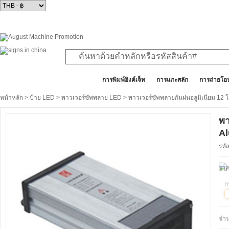
สินค้าทั้งหมด
การพิมพ์อิงค์เจ็ท
การแกะสลัก
การถ่ายโอ
หน้าหลัก
>
ป้าย LED
>
พาวเวอร์ซัพพลาย LED
> พาวเวอร์ซัพพลายกันฝนอลูมิเนียม 12
พา
Al
รหั
ราค
ก
จำ