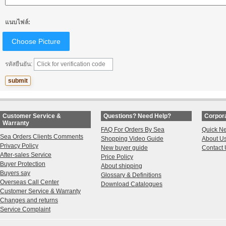
แนบไฟล์:
Choose Picture
รหัสยืนยัน:
Customer Service &
Questions? Need Help?
Corpora
Warranty
FAQ For Orders By Sea
Quick N
Sea Orders Clients Comments
Shopping Video Guide
About U
Privacy Policy
New buyer guide
Contact 
After-sales Service
Price Policy
Buyer Protection
About shipping
Buyers say
Glossary & Definitions
Overseas Call Center
Download Catalogues
Customer Service & Warranty
Changes and returns
Service Complaint