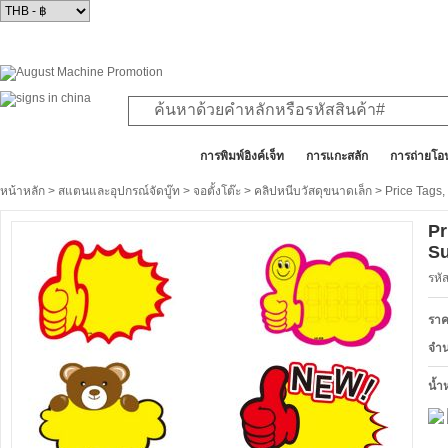
สินค้าทั้งหมด
การพิมพ์อิงค์เจ็ท
การแกะสลัก
การถ่ายโอ
หน้าหลัก
>
สแตนและอุปกรณ์จัดบู๊ท
>
จอตั้งโต๊ะ
>
คลิปหนีบวัสดุขนาดเล็ก
> Price Tags,
Pr
Su
รหั
ราค
จำ
น้ำ