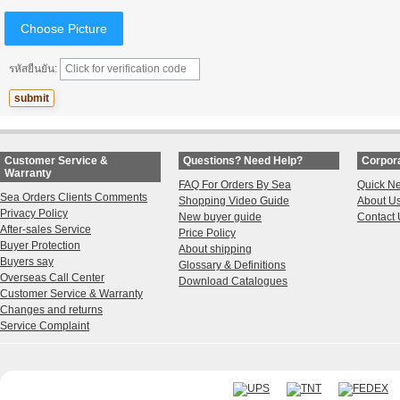
Choose Picture
รหัสยืนยัน:
Customer Service &
Questions? Need Help?
Corpora
Warranty
FAQ For Orders By Sea
Quick N
Sea Orders Clients Comments
Shopping Video Guide
About U
Privacy Policy
New buyer guide
Contact 
After-sales Service
Price Policy
Buyer Protection
About shipping
Buyers say
Glossary & Definitions
Overseas Call Center
Download Catalogues
Customer Service & Warranty
Changes and returns
Service Complaint