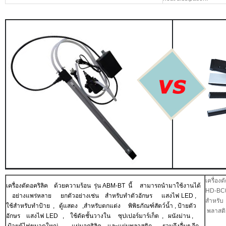
เครื่อ
เครื่องดัดอคริลิค ด้วยความร้อน รุ่น ABM-BT นี้ สามารถนำมาใช้งานได้
HD-BC0
อย่างแพร่หลาย ยกตัวอย่างเช่น สำหรับทำตัวอักษร แสงไฟ LED ,
สำหรับ 
ใช้สำหรับทำป้าย , ตู้แสดง ,สำหรับตกแต่ง พิพิธภัณฑ์สัตว์น้ำ , ป้ายตัว
พลาสต
อักษร แสงไฟ LED , ใช้ดัดชั้นวางใน ซุปเปอร์มาร์เก็ต , ผนังม่าน ,