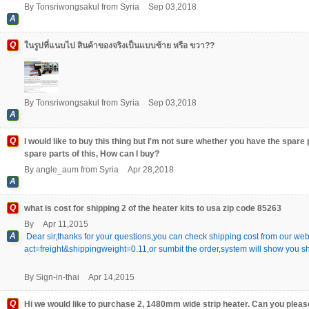
By
Tonsriwongsakul
from
Syria
Sep 03,2018
A
Q
ในรูปที่แนบไป สินค้าของจริงเป็นแบบซ้าย หรือ ขวา??
By
Tonsriwongsakul
from
Syria
Sep 03,2018
A
Q
I would like to buy this thing but I'm not sure whether you have the spare pa
spare parts of this, How can I buy?
By
angle_aum
from
Syria
Apr 28,2018
A
Q
what is cost for shipping 2 of the heater kits to usa zip code 85263
By
Apr 11,2015
A
Dear sir,thanks for your questions,you can check shipping cost from our webs
act=freight&shippingweight=0.11,or sumbit the order,system will show you sh
By
Sign-in-thai
Apr 14,2015
Q
Hi we would like to purchase 2, 1480mm wide strip heater. Can you please 