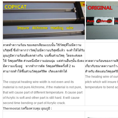
ลวดทำความร้อน ของลอกเลียนแบบนั้น ใช้วัสดุที่ไม่มีความ
บริสุทธิ์ ซึ่งถ้าหากว่าวัสดุไม่มีความบริสุทธิ์แล้ว จะทำให้ได้รับ
อุณภูมิความร้อนที่แตกต่างกัน บนชิ้นส่วนวัสดุ โดยจะส่งผล
ให้ วัสดุอคริลิค ส่วนหนึ่งมีความอ่อนนุ่ม แต่ส่วนอื่นๆนั้น ยังคง
ลวดความร้อนของเราผลิต
มีความแข็งอยู่ หากทำการดัด วัสดุอคริลิคครั้งที่ 2 จะ
เกี่ยวกับขนาดความกว้าง
สามารถทำให้ชิ้นส่วนวัสดุอคริลิค เกิดแตกหักได้
สำหรับ ดัดแผ่นวัสดุอคริ
The heating wire of ou
The copycat heating wire width is not even and its
pitch which will insure
material is not pure Alchrome, if the material is not pure,
temperature to bend acr
that will cause part of different temperature. It cause part
of Acrylic is soft and other part is still hard. It will cause
second time bending or part of Acrylic crack.
Thermostat /
เครื่องควบคุม อุณภูมิ :