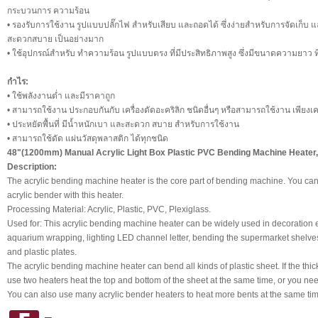
กระบวนการ ความร้อน
• รองรับการใช้งาน รูปแบบปลั๊กไฟ สำหรับเสียบ และถอดได้ ซึ่งง่ายสำหรับการจัดเก็บ
สะดวกสบาย เป็นอย่างมาก
• ใช้อุปกรณ์สำหรับ ทำความร้อน รูปแบบตรง ที่มีประสิทธิภาพสูง ซึ่งมีขนาดความยาว ที่
กำไร:
• ใช้พลังงานต่ำ และมีราคาถูก
• สามารถใช้งาน ประกอบกันกับ เครื่องดัดอะคริลิก ชนิดอื่นๆ หรือสามารถใช้งาน เพียงเค
• ประหยัดพื้นที่ มีน้ำหนักเบา และสะดวก สบาย สำหรับการใช้งาน
• สามารถใช้ดัด แผ่นวัสดุพลาสติก ได้ทุกชนิด
48"(1200mm) Manual Acrylic Light Box Plastic PVC Bending Machine Heate
Description:
The acrylic bending machine heater is the core part of bending machine. You can 
acrylic bender with this heater.
Processing Material: Acrylic, Plastic, PVC, Plexiglass.
Used for: This acrylic bending machine heater can be widely used in decoration 
aquarium wrapping, lighting LED channel letter, bending the supermarket shelves, c
and plastic plates.
The acrylic bending machine heater can bend all kinds of plastic sheet. If the th
use two heaters heat the top and bottom of the sheet at the same time, or you need
You can also use many acrylic bender heaters to heat more bents at the same tim