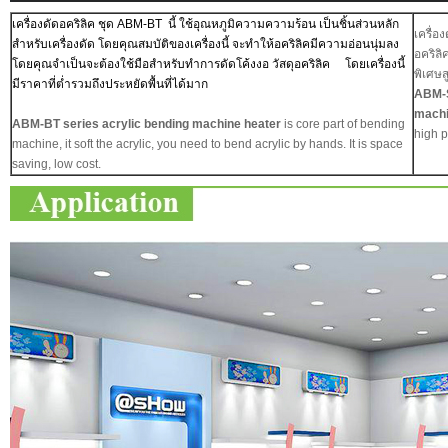
เครื่องดัดอคริลิค ชุด ABM-BT นี้ ใช้อุณหภูมิความความร้อน เป็นชิ้นส่วนหลัก
เครื่อ
สำหรับเครื่องดัด โดยคุณสมบัติของเครื่องนี้ จะทำให้อคริลิคมีความอ่อนนุ่มลง
อคริลิ
โดยคุณจำเป็นจะต้องใช้มือสำหรับทำการดัดโค้งงอ วัสดุอคริลิค โดยเครื่องนี้
พิเศษส
มีราคาที่ต่ำรวมถึงประหยัดพื้นที่ได้มาก
ABM-S
mach
ABM-BT series acrylic bending machine heater
is core part of bending
high p
machine, it soft the acrylic, you need to bend acrylic by hands. It is space
saving, low cost.