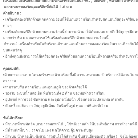
เครื่องดัด อะคริลิกด้วยแกนความร้อนสำหรัดัดแผ่น PVC , อะคริลิก , พลาสติก สำหรั
ความหนาของวัสดุอะคริลิกที่ดัดได้ 1-6 ม.ม.
คำอธิบาย :
• เครื่องดัดอะคริลิกด้วยแกนความร้อนนี้ใช้แกนความร้อนสำหรับดัดแผ่นวัสดุอะคริลิก,
ต่างๆ
• เครื่องดัดอะคริลิกด้วยแกนความร้อนนี้สามารถนำมาใช้ดัดแผ่นพลาสติกได้ทุกๆช
มากกว่า 6ม.ม.คุณสามารถใช้เครื่องดัดอะคริลิกด้วยแกนความร้อนนี้
จำนวน2 เครื่องสำหรับดัดที่บริเวณด้านบนและด้านล่างของแผ่นวัสดุในเวลาเดียวกันได้
บนแผ่นวัสดุ
• อีกทั้งคุณยังสามารถใช้เครื่องดัดอะคริลิกด้วยแกนความร้อนนี้หลายเครื่องสำหรับกา
คุณสมบัติ:
•ด้วยการออกแบบ โครงสร้างของตัวเครื่อง ซึ่งมีความเหมาะสม สำหรับการใช้งาน โดยตัวเค
สวยงาม
•สามารถปรับ ความร้อน และอุณหภูมิ ของตัวเครื่องได้
• รองรับ ระบบน้ำหล่อเย็น ที่บริเวณทั้ง 2 ด้าน ของท่อทำความร้อน
• อุปกรณ์ พาวเวอร์ ซัพพลาย และอุปกรณ์ท่อน้ำ เชื่อมต่อด้วยปลายท่อ เดียวกัน
• ตัวเครื่องผลิตจาก วัสดุอลูมิเนียม อัดฉีดขึ้นรูป คุณภาพพิเศษดีเยี่ยม
ข้อได้เปรียบ:
• มีขนาดที่กระทัดรัด ,สามารถพกพาได้ , ใช้พลังงานต่ำ ให้ประสิทธิภาพ การทำงานที่ดี
• มีน้ำหนักที่เบา , ราคาไม่แพง แต่ให้ความคุ้มค่าระดับสูง
• มีระบบ น้ำหล่อเย็น ซึ่งสามารถมั่นใจได้สำหรับ ชิ้นส่วนอื่นของตัวเครื่อง ( ซึ่งไม่ต้อ