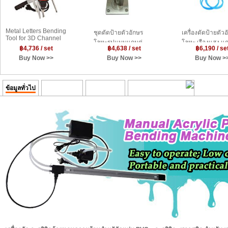
Metal Letters Bending
ชุดดัดป้ายตัวอักษร
เครื่องดัดป้ายตัว
Tool for 3D Channel
โลหะรูปแบบแกนคู่
โลหะ เรืองแสง แก
Letters (Enhanced
฿4,736 / set
฿4,638 / set
฿6,190 / se
ระยะความกว้างการดัด
รูปแบบนิวเมติก ส
Version)
Buy Now >>
Buy Now >>
Buy Now >
100 ม.ม.--- Dual-axis
ทำป้ายตัวอักษร เร
Metal Channel Letter
แสง LED ---
Angle Bender
Pneumatic Dual-
Bending Tools,
Metal Strip Lette
ข้อมูลทั่วไป
Packing List
ความคิดเห็น
Transaction History
Bending Width
Bending
100mm
Machine(100mm