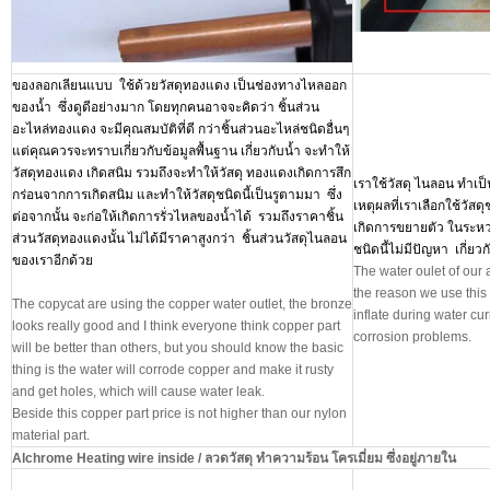
ของลอกเลียนแบบ ใช้ด้วยวัสดุทองแดง เป็นช่องทางไหลออก
ของน้ำ ซึ่งดูดีอย่างมาก โดยทุกคนอาจจะคิดว่า ชิ้นส่วน
อะไหล่ทองแดง จะมีคุณสมบัติที่ดี กว่าชิ้นส่วนอะไหล่ชนิดอื่นๆ
แต่คุณควรจะทราบเกี่ยวกับข้อมูลพื้นฐาน เกี่ยวกับน้ำ จะทำให้
วัสดุทองแดง เกิดสนิม รวมถึงจะทำให้วัสดุ ทองแดงเกิดการสึก
เราใช้วัสดุ ไนลอน ทำเป
กร่อนจากการเกิดสนิม และทำให้วัสดุชนิดนี้เป็นรูตามมา ซึ่ง
เหตุผลที่เราเลือกใช้วัสดุ
ต่อจากนั้น จะก่อให้เกิดการรั่วไหลของน้ำได้ รวมถึงราคาชิ้น
เกิดการขยายตัว ในระหว่า
ส่วนวัสดุทองแดงนั้น ไม่ได้มีราคาสูงกว่า ชิ้นส่วนวัสดุไนลอน
ชนิดนี้ไม่มีปัญหา เกี่ย
ของเราอีกด้วย
The water oulet of our 
the reason we use this 
The copycat are using the copper water outlet, the bronze
inflate during water cu
looks really good and I think everyone think copper part
corrosion problems.
will be better than others, but you should know the basic
thing is the water will corrode copper and make it rusty
and get holes, which will cause water leak.
Beside this copper part price is not higher than our nylon
material part.
Alchrome Heating wire inside /
ลวดวัสดุ ทำความร้อน โครเมี่ยม ซึ่งอยู่ภายใน